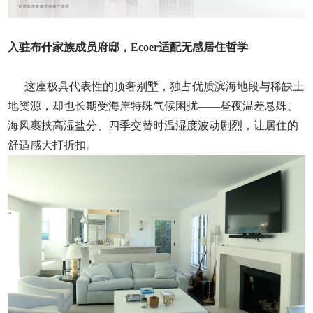
入驻布什家族成员府邸，Ecoer适配无感居住哲学
这座极具代表性的顶奢别墅，独占优质滨海地段与稀缺土
地资源，却也长期受海岸特殊气候困扰——昼夜温差悬殊、
海风裹挟高湿盐分、四季交替时温湿度波动剧烈，让居住的
舒适感大打折扣。