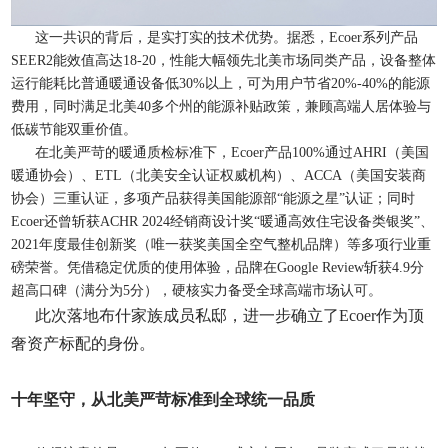
这一共识的背后，是实打实的技术优势。据悉，Ecoer系列产品
SEER2能效值高达18-20，性能大幅领先北美市场同类产品，设备整体
运行能耗比普通暖通设备低30%以上，可为用户节省20%-40%的能源
费用，同时满足北美40多个州的能源补贴政策，兼顾高端人居体验与
低碳节能双重价值。
在北美严苛的暖通质检标准下，Ecoer产品100%通过AHRI（美国
暖通协会）、ETL（北美安全认证权威机构）、ACCA（美国安装商
协会）三重认证，多项产品获得美国能源部“能源之星”认证；同时
Ecoer还曾斩获ACHR 2024经销商设计奖“暖通高效住宅设备类银奖”、
2021年度最佳创新奖（唯一获奖美国全空气整机品牌）等多项行业重
磅荣誉。凭借稳定优质的使用体验，品牌在Google Review斩获4.9分
超高口碑（满分为5分），硬核实力备受全球高端市场认可。
此次落地布什家族成员私邸，进一步确立了Ecoer作为顶
奢资产标配的身份。
十年坚守，从北美严苛标准到全球统一品质