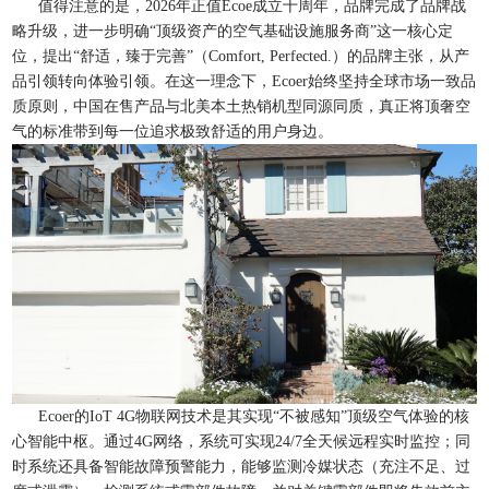
值得注意的是，2026年正值Ecoe成立十周年，品牌完成了品牌战
略升级，进一步明确“顶级资产的空气基础设施服务商”这一核心定
位，提出“舒适，臻于完善”（Comfort, Perfected.）的品牌主张，从产
品引领转向体验引领。在这一理念下，Ecoer始终坚持全球市场一致品
质原则，中国在售产品与北美本土热销机型同源同质，真正将顶奢空
气的标准带到每一位追求极致舒适的用户身边。
Ecoer的IoT 4G物联网技术是其实现“不被感知”顶级空气体验的核
心智能中枢。通过4G网络，系统可实现24/7全天候远程实时监控；同
时系统还具备智能故障预警能力，能够监测冷媒状态（充注不足、过