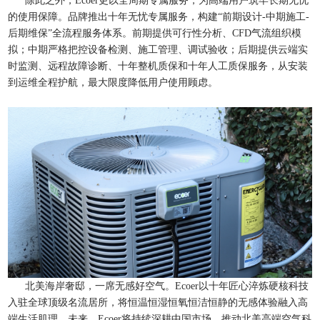
除此之外，Ecoer更以全周期专属服务，为高端用户筑牢长期无忧
的使用保障。品牌推出十年无忧专属服务，构建“前期设计-中期施工-
后期维保”全流程服务体系。前期提供可行性分析、CFD气流组织模
拟；中期严格把控设备检测、施工管理、调试验收；后期提供云端实
时监测、远程故障诊断、十年整机质保和十年人工质保服务，从安装
到运维全程护航，最大限度降低用户使用顾虑。
北美海岸奢邸，一席无感好空气。Ecoer以十年匠心淬炼硬核科技
入驻全球顶级名流居所，将恒温恒湿恒氧恒洁恒静的无感体验融入高
端生活肌理。未来，Ecoer将持续深耕中国市场，推动北美高端空气科