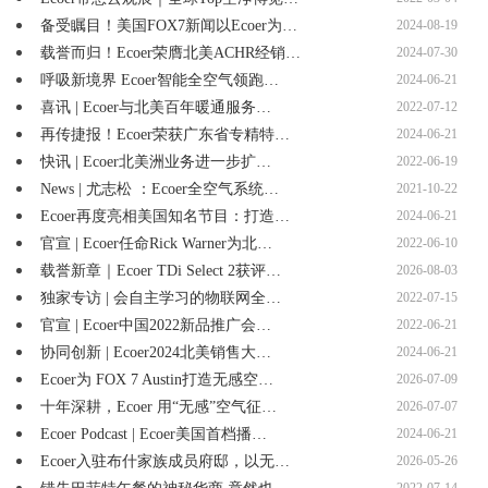
备受瞩目！美国FOX7新闻以Ecoer为…
2024-08-19
载誉而归！Ecoer荣膺北美ACHR经销…
2024-07-30
呼吸新境界 Ecoer智能全空气领跑…
2024-06-21
喜讯 | Ecoer与北美百年暖通服务…
2022-07-12
再传捷报！Ecoer荣获广东省专精特…
2024-06-21
快讯 | Ecoer北美洲业务进一步扩…
2022-06-19
News | 尤志松 ：Ecoer全空气系统…
2021-10-22
Ecoer再度亮相美国知名节目：打造…
2024-06-21
官宣 | Ecoer任命Rick Warner为北…
2022-06-10
载誉新章｜Ecoer TDi Select 2获评…
2026-08-03
独家专访 | 会自主学习的物联网全…
2022-07-15
官宣 | Ecoer中国2022新品推广会…
2022-06-21
协同创新 | Ecoer2024北美销售大…
2024-06-21
Ecoer为 FOX 7 Austin打造无感空…
2026-07-09
十年深耕，Ecoer 用“无感”空气征…
2026-07-07
Ecoer Podcast | Ecoer美国首档播…
2024-06-21
Ecoer入驻布什家族成员府邸，以无…
2026-05-26