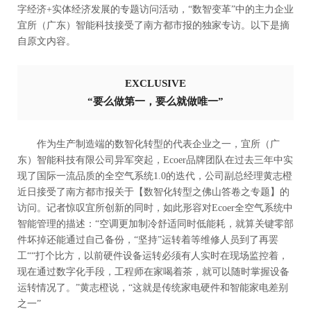
字经济+实体经济发展的专题访问活动，“数智变革”中的主力企业
宜所（广东）智能科技接受了南方都市报的独家专访。以下是摘
自原文内容。
EXCLUSIVE
“要么做第一，要么就做唯一”
作为生产制造端的数智化转型的代表企业之一，宜所（广
东）智能科技有限公司异军突起，Ecoer品牌团队在过去三年中实
现了国际一流品质的全空气系统1.0的迭代，公司副总经理黄志橙
近日接受了南方都市报关于【数智化转型之佛山答卷之专题】的
访问。记者惊叹宜所创新的同时，如此形容对Ecoer全空气系统中
智能管理的描述：“空调更加制冷舒适同时低能耗，就算关键零部
件坏掉还能通过自己备份，“坚持”运转着等维修人员到了再罢
工““打个比方，以前硬件设备运转必须有人实时在现场监控着，
现在通过数字化手段，工程师在家喝着茶，就可以随时掌握设备
运转情况了。”黄志橙说，“这就是传统家电硬件和智能家电差别
之一”